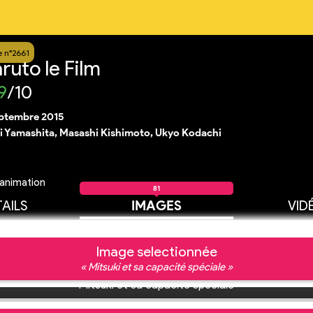
 n°2661
ruto le Film
9
/10
eptembre 2015
i Yamashita, Masashi Kishimoto, Ukyo Kodachi
animation
81
AILS
IMAGES
VID
Image selectionnée
« Mitsuki et sa capacité spéciale »
Mitsuki et sa capacité spéciale