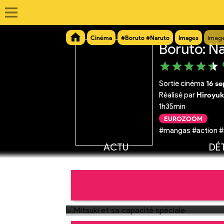
Cinéma
#Boruto #Naruto
Images
Image
Boruto: Na
Sortie cinéma
16 s
Réalisé par
Hiroyuk
1h35min
EUROZOOM
#mangas #action #
ACTU
DÉT