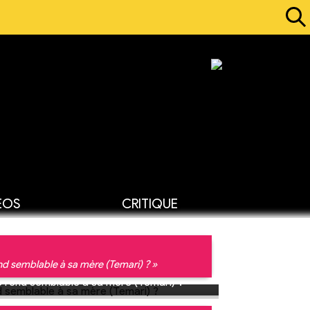
ÉOS
CRITIQUE
nd semblable à sa mère (Temari) ? »
e rend semblable à sa mère (Temari) ?