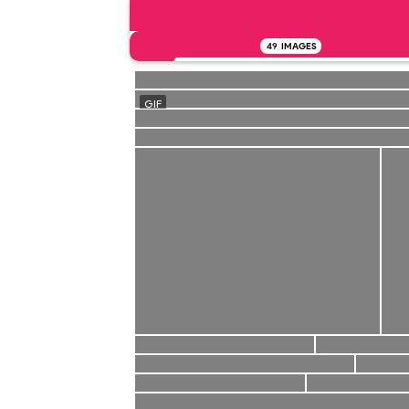
49
IMAGES