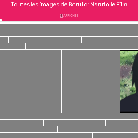
Toutes les images de Boruto: Naruto le Film
5
AFFICHES