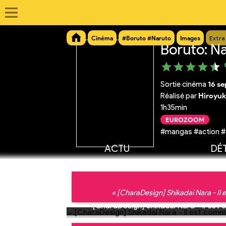
Cinéma
#Boruto #Naruto
Images
Extra
Boruto: Na
Sortie cinéma
16 s
Réalisé par
Hiroyuk
1h35min
EUROZOOM
#mangas #action #
ACTU
DÉT
« [CharaDesign] Shikadai Nara - Il
[CharaDesign] Shikadai Nara - Il est