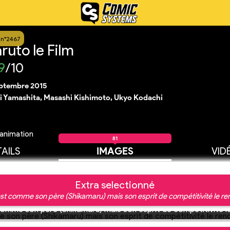
 n°2467
ruto le Film
9
/10
eptembre 2015
i Yamashita, Masashi Kishimoto, Ukyo Kodachi
animation
81
AILS
IMAGES
VID
Extra selectionné
 est comme son père (Shikamaru) mais son esprit de compétitivité le re
 comme son père (Shikamaru) mais son esprit de compétitivité l