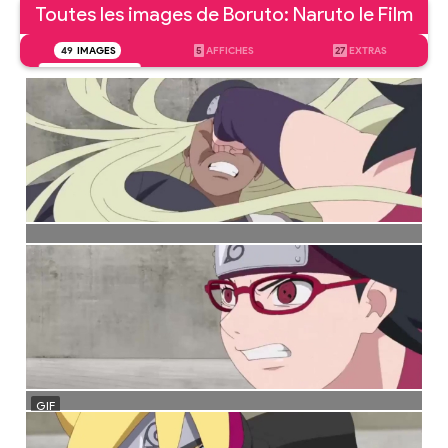
Toutes les images de Boruto: Naruto le Film
49
IMAGES
5
AFFICHES
27
EXTRAS