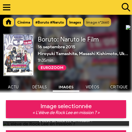
Cinéma
#Boruto #Naruto
Images
Image n°2660
Boruto: Naruto le Film
16 septembre 2015
Hiroyuki Yamashita, Masashi Kishimoto, Ukyo Kodachi
1h35min
EUROZOOM
ACTU
DÉTAILS
IMAGES
VIDÉOS
CRITIQUE
Image selectionnée
« L'élève de Rock Lee en mission ? »
L'élève de Rock Lee en mission ?