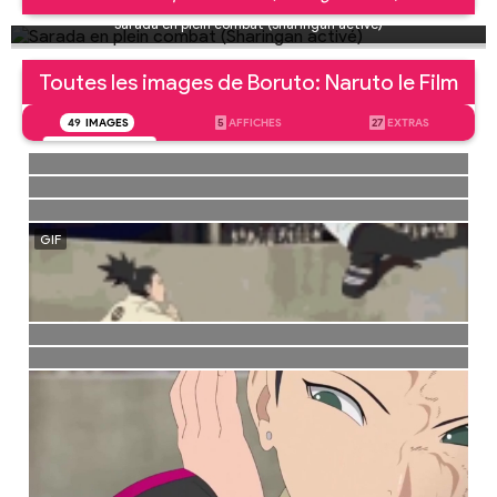
Sarada en plein combat (Sharingan activé)
Toutes les images de Boruto: Naruto le Film
49
IMAGES
5
AFFICHES
27
EXTRAS