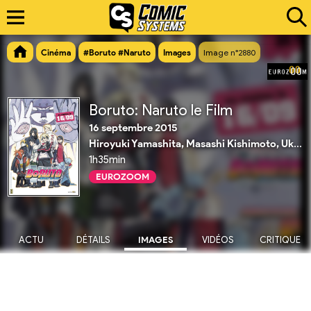
Cinéma
#Boruto #Naruto
Images
Image n°2880
Boruto: Naruto le Film
16 septembre 2015
Hiroyuki Yamashita, Masashi Kishimoto, Ukyo Kodachi
1h35min
EUROZOOM
ACTU
DÉTAILS
IMAGES
VIDÉOS
CRITIQUE