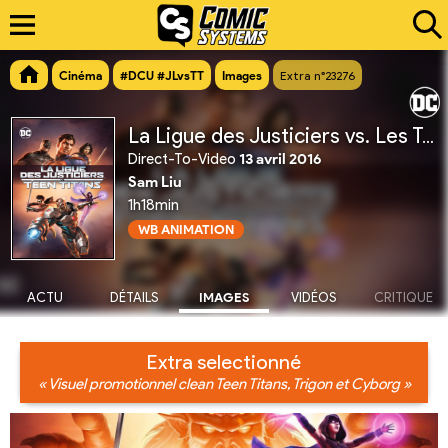
Cinéma
#DCU #JLvsTT
Images
Extra n°23276
La Ligue des Justiciers vs. Les Teen Titans
Direct-To-Video
13 avril 2016
Sam Liu
1h18min
WB ANIMATION
ACTU
DÉTAILS
IMAGES
VIDÉOS
CRITIQUE
Extra selectionné
« Visuel promotionnel clean Teen Titans, Trigon et Cyborg »