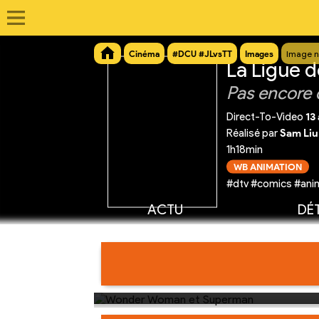
Cinéma
#DCU #JLvsTT
Images
Image n
La Ligue d
Pas encore 
Direct-To-Video
13
Réalisé par
Sam Liu
1h18min
WB ANIMATION
#dtv #comics #ani
ACTU
DÉT