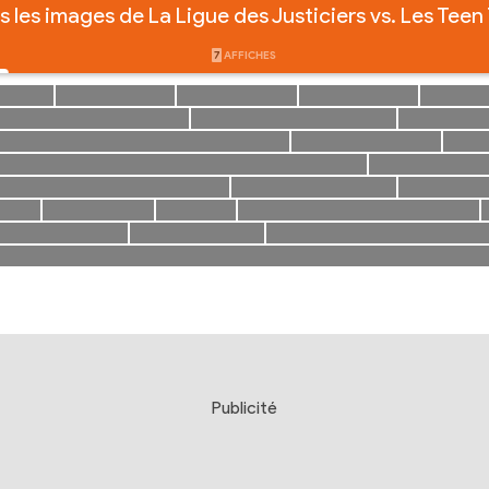
 les images de La Ligue des Justiciers vs. Les Teen
7
AFFICHES
Publicité