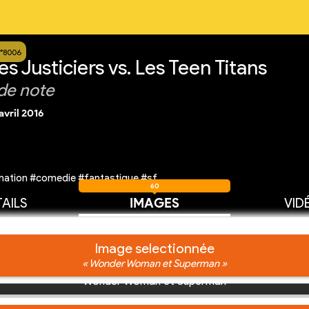
°8006
es Justiciers vs. Les Teen Titans
de note
 avril 2016
mation #comedie #fantastique #sf
60
AILS
IMAGES
VID
Image selectionnée
« Wonder Woman et Superman »
Wonder Woman et Superman