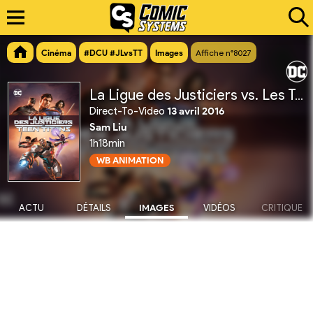
Cinéma
#DCU #JLvsTT
Images
Affiche n°8027
La Ligue des Justiciers vs. Les Teen Titans
Direct-To-Video
13 avril 2016
Sam Liu
1h18min
WB ANIMATION
ACTU
DÉTAILS
IMAGES
VIDÉOS
CRITIQUE