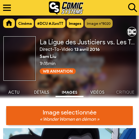
Cinéma
#DCU #JLvsTT
Images
Image n°8020
La Ligue des Justiciers vs. Les Teen Titans
Direct-To-Video
13 avril 2016
Sam Liu
1h18min
WB ANIMATION
ACTU
DÉTAILS
IMAGES
VIDÉOS
CRITIQUE
Image selectionnée
« Wonder Women en démon »