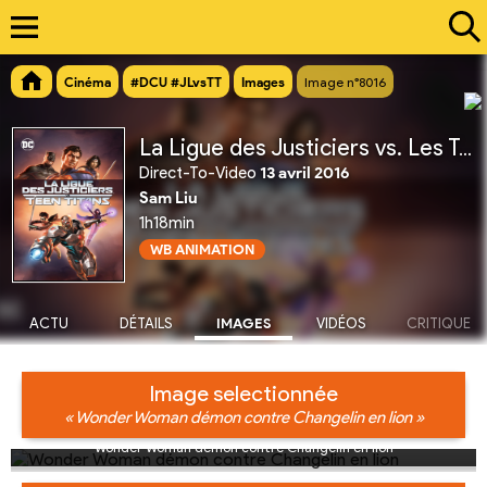
Cinéma
#DCU #JLvsTT
Images
Image n°8016
La Ligue des Justiciers vs. Les Teen Titans
Direct-To-Video
13 avril 2016
Sam Liu
1h18min
WB ANIMATION
ACTU
DÉTAILS
IMAGES
VIDÉOS
CRITIQUE
Image selectionnée
« Wonder Woman démon contre Changelin en lion »
Wonder Woman démon contre Changelin en lion