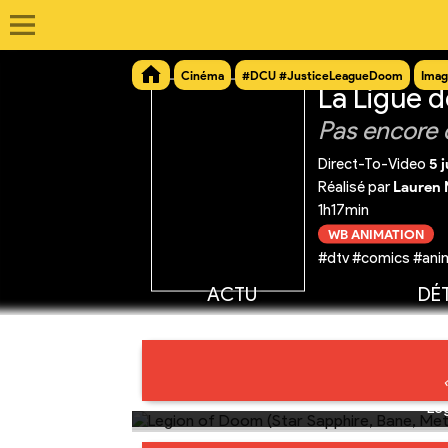
Cinéma
#DCU #JusticeLeagueDoom
Imag
La Ligue d
Pas encore 
Direct-To-Video
5 j
Réalisé par
Lauren
1h17min
WB ANIMATION
#dtv #comics #anima
ACTU
DÉT
Le