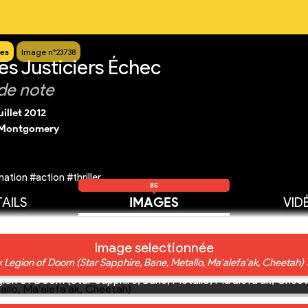
es
Image n°23738
es Justiciers Échec
de note
uillet 2012
 Montgomery
tion #action #thriller
85
AILS
IMAGES
VID
Image selectionnée
« Legion of Doom (Star Sapphire, Bane, Metallo, Ma'alefa'ak, Cheetah) 
gion of Doom (Star Sapphire, Bane, Metallo, Ma'alefa'ak, Cheet