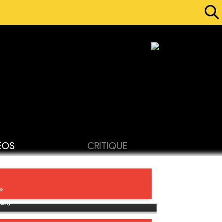
ÉOS
CRITIQUE
»
ah)