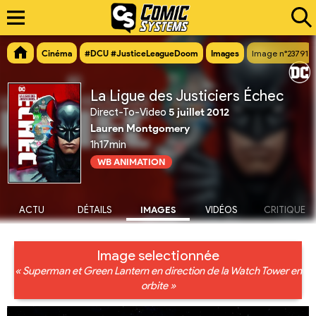
Cinéma
#DCU #JusticeLeagueDoom
Images
Image n°23791
La Ligue des Justiciers Échec
Direct-To-Video
5 juillet 2012
Lauren Montgomery
1h17min
WB ANIMATION
ACTU
DÉTAILS
IMAGES
VIDÉOS
CRITIQUE
Image selectionnée
« Superman et Green Lantern en direction de la Watch Tower en
orbite »