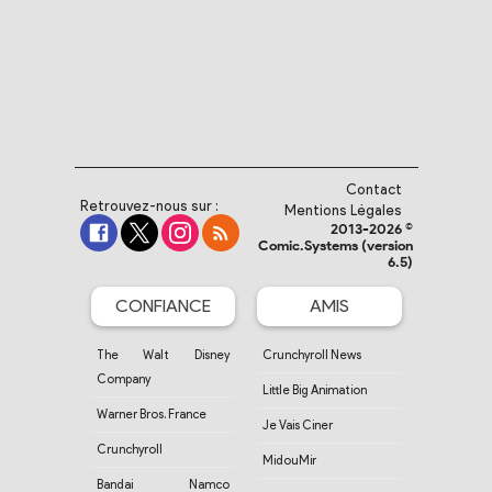
Contact
Retrouvez-nous sur :
Mentions Légales
2013-2026 ©
Comic.Systems (version
6.5)
CONFIANCE
AMIS
The Walt Disney
Crunchyroll News
Company
Little Big Animation
Warner Bros. France
Je Vais Ciner
Crunchyroll
MidouMir
Bandai Namco