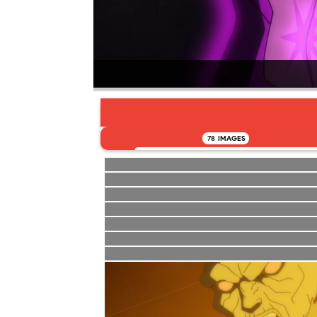
78
IMAGES