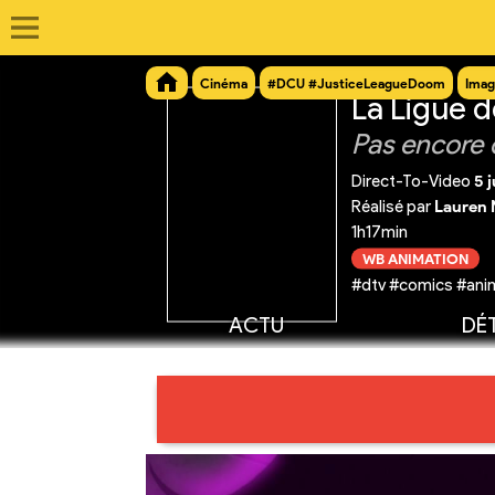
Cinéma
#DCU #JusticeLeagueDoom
Imag
La Ligue d
Pas encore 
Direct-To-Video
5 j
Réalisé par
Lauren
1h17min
WB ANIMATION
#dtv #comics #anima
ACTU
DÉT