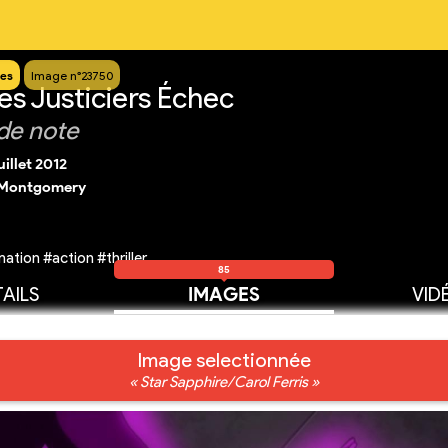
es
Image n°23750
es Justiciers Échec
de note
uillet 2012
 Montgomery
tion #action #thriller
85
AILS
IMAGES
VID
Image selectionnée
« Star Sapphire/Carol Ferris »