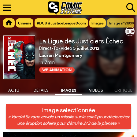
Cinéma
#DCU #JusticeLeagueDoom
Images
Image n°23809
La Ligue des Justiciers Échec
Direct-To-Video
5 juillet 2012
Lauren Montgomery
1h17min
WB ANIMATION
ACTU
DÉTAILS
IMAGES
VIDÉOS
CRITIQUE
Image selectionnée
« Vandal Savage envoie un missile sur le soleil pour déclencher
une éruption solaire pour détruire 2/3 de la planète »