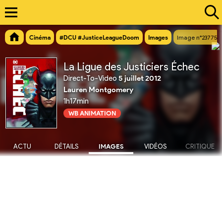
Cinéma
#DCU #JusticeLeagueDoom
Images
Image n°23775
La Ligue des Justiciers Échec
Direct-To-Video
5 juillet 2012
Lauren Montgomery
1h17min
WB ANIMATION
ACTU
DÉTAILS
IMAGES
VIDÉOS
CRITIQUE