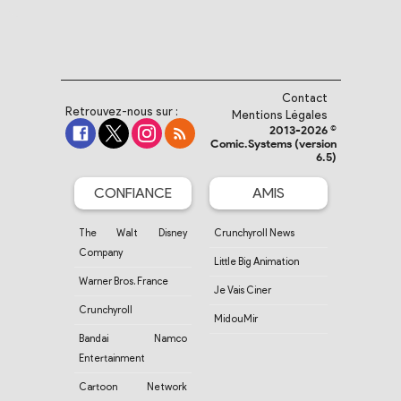
Contact
Retrouvez-nous sur :
Mentions Légales
2013-2026 ©
Comic.Systems (version
6.5)
CONFIANCE
AMIS
The Walt Disney
Crunchyroll News
Company
Little Big Animation
Warner Bros. France
Je Vais Ciner
Crunchyroll
MidouMir
Bandai Namco
Entertainment
Cartoon Network