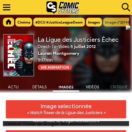
Cinéma
#DCU #JusticeLeagueDoom
Images
Image n°23794
La Ligue des Justiciers Échec
Direct-To-Video
5 juillet 2012
Lauren Montgomery
1h17min
WB ANIMATION
ACTU
DÉTAILS
IMAGES
VIDÉOS
CRITIQUE
Image selectionnée
« Watch Tower de la Ligue des Justiciers »
Watch Tower de la Ligue des Justiciers