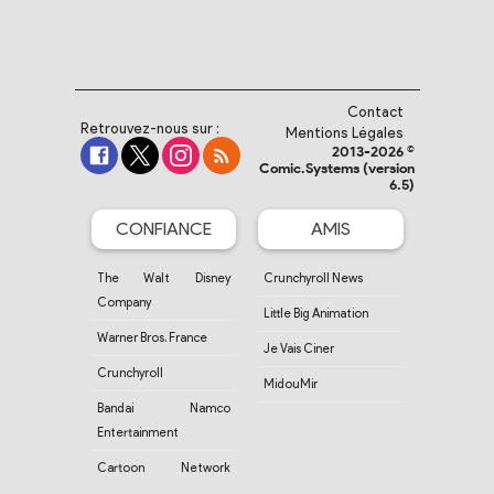
Contact
Retrouvez-nous sur :
Mentions Légales
2013-2026 ©
Comic.Systems (version
6.5)
CONFIANCE
AMIS
The Walt Disney
Crunchyroll News
Company
Little Big Animation
Warner Bros. France
Je Vais Ciner
Crunchyroll
MidouMir
Bandai Namco
Entertainment
Cartoon Network
France