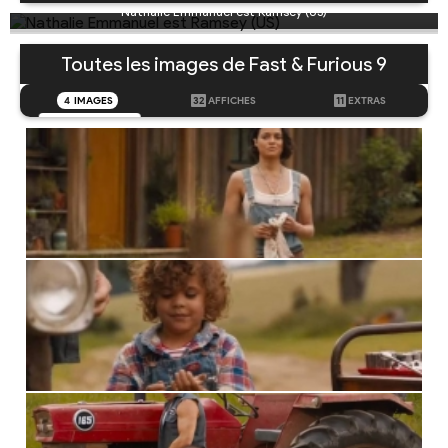
Nathalie Emmanuel est Ramsey (US)
Toutes les images de Fast & Furious 9
4
IMAGES
32
AFFICHES
11
EXTRAS