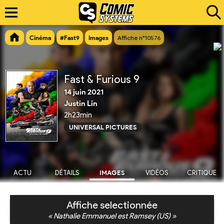
Cinéma
#Fast9
Images
Affiche n°10576
Fast & Furious 9
14 juin 2021
Justin Lin
2h23min
UNIVERSAL PICTURES
ACTU
DÉTAILS
IMAGES
VIDÉOS
CRITIQUE
Affiche selectionnée
« Nathalie Emmanuel est Ramsey (US) »