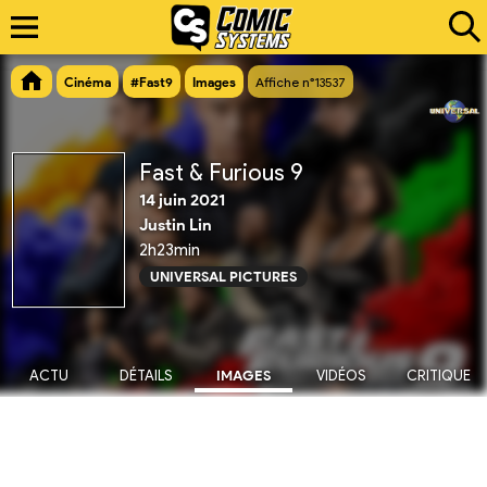
Cinéma
#Fast9
Images
Affiche n°13537
Fast & Furious 9
14 juin 2021
Justin Lin
2h23min
UNIVERSAL PICTURES
ACTU
DÉTAILS
IMAGES
VIDÉOS
CRITIQUE