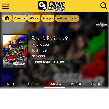
Cinéma
#Fast9
Images
Affiche n°13521
Fast & Furious 9
14 juin 2021
Justin Lin
2h23min
UNIVERSAL PICTURES
ACTU
DÉTAILS
IMAGES
VIDÉOS
CRITIQUE