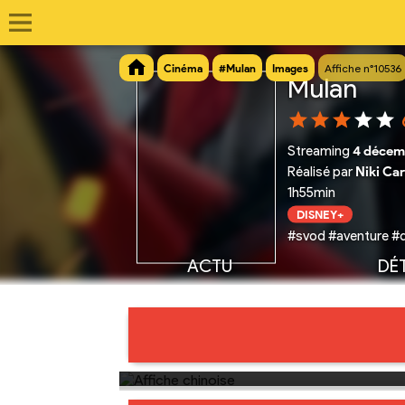
Cinéma
#Mulan
Images
Affiche n°10536
Mulan
Streaming
4 décem
Réalisé par
Niki Ca
1h55min
DISNEY+
#svod #aventure #
ACTU
DÉT