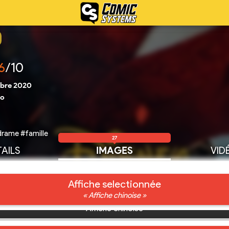
6
/10
bre 2020
ro
drame #famille
27
AILS
IMAGES
VID
Affiche selectionnée
« Affiche chinoise »
Affiche chinoise