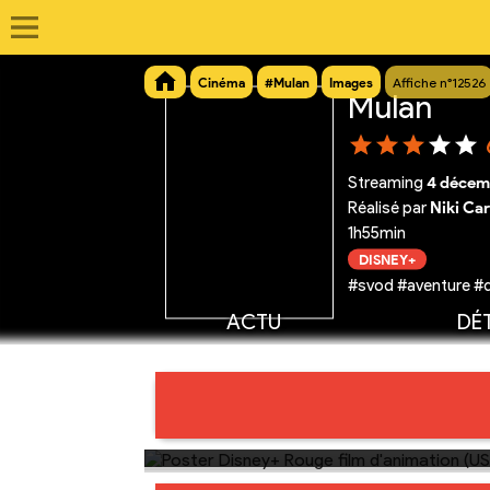
Cinéma
#Mulan
Images
Affiche n°12526
Mulan
Streaming
4 décem
Réalisé par
Niki Ca
1h55min
DISNEY+
#svod #aventure #
ACTU
DÉT