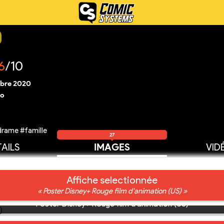
6
/10
bre 2020
ro
drame #famille
27
AILS
IMAGES
VID
Affiche selectionnée
« Poster Disney+ Rouge film d'animation (US) »
Poster Disney+ Rouge film d'animation (US)