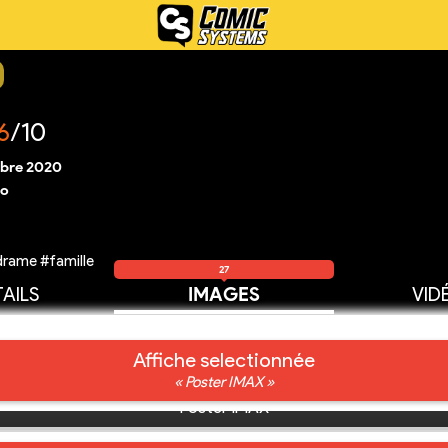
6
/10
bre 2020
ro
drame #famille
27
AILS
IMAGES
VID
Affiche selectionnée
« Poster IMAX »
Poster IMAX