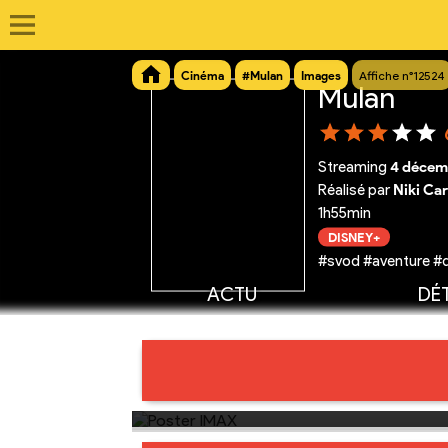
Cinéma
#Mulan
Images
Affiche n°12524
Mulan
Streaming
4 décem
Réalisé par
Niki Ca
1h55min
DISNEY+
#svod #aventure #
ACTU
DÉT