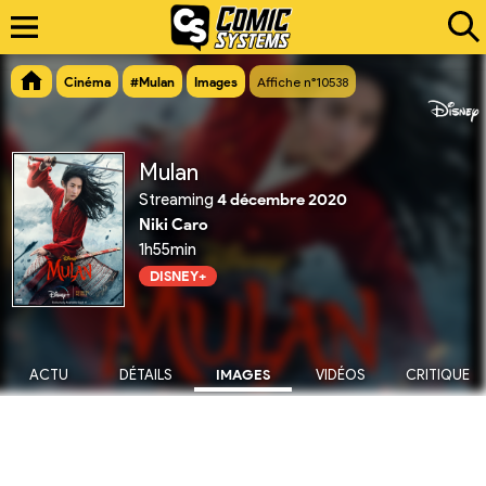
Cinéma
#Mulan
Images
Affiche n°10538
Mulan
Streaming
4 décembre 2020
Niki Caro
1h55min
DISNEY+
ACTU
DÉTAILS
IMAGES
VIDÉOS
CRITIQUE