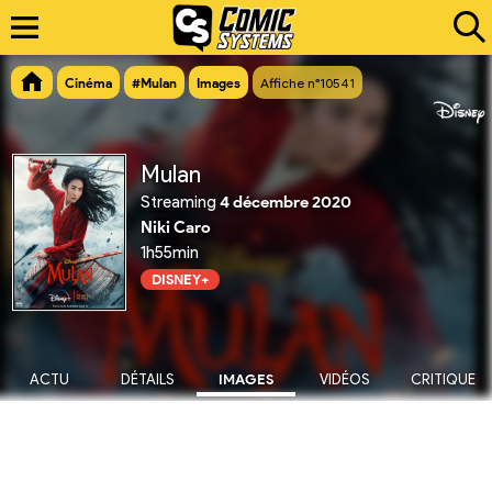
Cinéma
#Mulan
Images
Affiche n°10541
Mulan
Streaming
4 décembre 2020
Niki Caro
1h55min
DISNEY+
ACTU
DÉTAILS
IMAGES
VIDÉOS
CRITIQUE