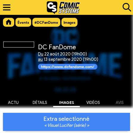
Évents
#DCFanDome
Images
DC FanDome
Du
22 août 2020 (19h00)
au
13 septembre 2020 (19h00)
https://www.dcfandome.com/
ACTU
DÉTAILS
IMAGES
VIDÉOS
AVIS
Extra selectionné
« Visuel Lucifer (série) »