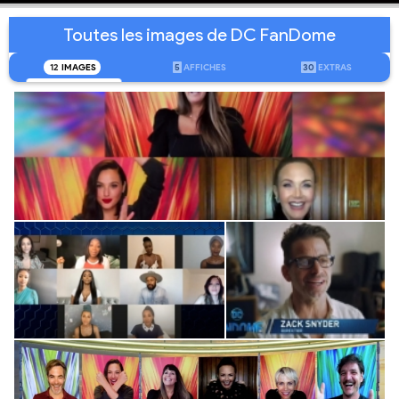
Toutes les images de DC FanDome
12
IMAGES
5
AFFICHES
30
EXTRAS