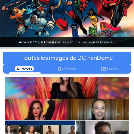
Artwork 1/3 (Batman) réalisé par Jim Lee pour le Press Kit
Toutes les images de DC FanDome
12
IMAGES
5
AFFICHES
30
EXTRAS