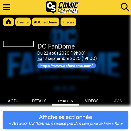
Évents
#DCFanDome
Images
DC FanDome
Du
22 août 2020 (19h00)
au
13 septembre 2020 (19h00)
https://www.dcfandome.com/
ACTU
DÉTAILS
IMAGES
VIDÉOS
AVIS
Affiche selectionnée
« Artwork 1/3 (Batman) réalisé par Jim Lee pour le Press Kit »