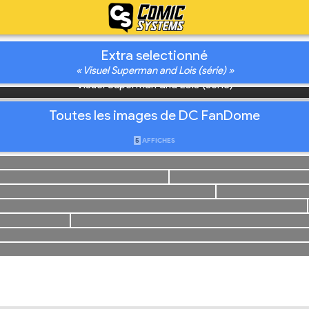
ome
47
AILS
IMAGES
VID
9h00)
20 (19h00)
Extra selectionné
.dcfandome.com/
« Visuel Superman and Lois (série) »
Visuel Superman and Lois (série)
Toutes les images de DC FanDome
5
AFFICHES