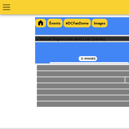
DC FanD
ACTU
DÉT
Du
22 août 2020 (1
au
13 septembre 20
Évents
#DCFanDome
Images
Lieu •
https://www
12
IMAGES