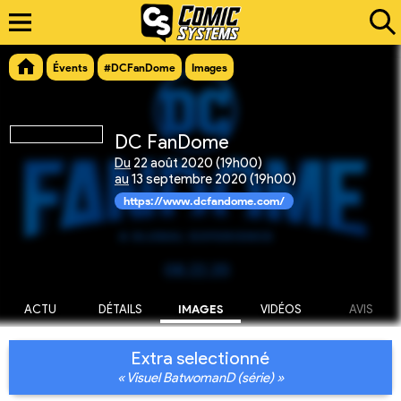
Évents
#DCFanDome
Images
DC FanDome
Du
22 août 2020 (19h00)
au
13 septembre 2020 (19h00)
https://www.dcfandome.com/
ACTU
DÉTAILS
IMAGES
VIDÉOS
AVIS
Extra selectionné
« Visuel BatwomanD (série) »