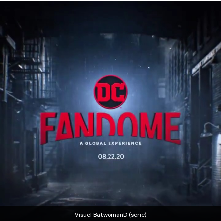
Visuel BatwomanD (série)