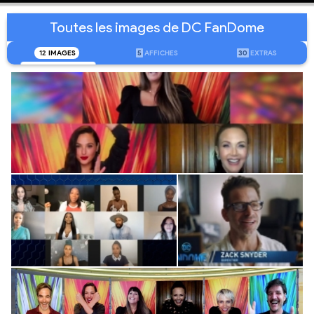
Toutes les images de DC FanDome
12
IMAGES
5
AFFICHES
30
EXTRAS