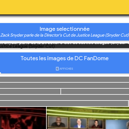
ome
47
AILS
IMAGES
VID
9h00)
20 (19h00)
Image selectionnée
.dcfandome.com/
 Zack Snyder parle de la Director's Cut de Justice League (Snyder Cut)
k Snyder parle de la Director's Cut de Justice League (Snyder 
Toutes les images de DC FanDome
5
AFFICHES