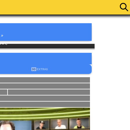
ÉOS
AVIS
 »
Cut)
30
EXTRAS