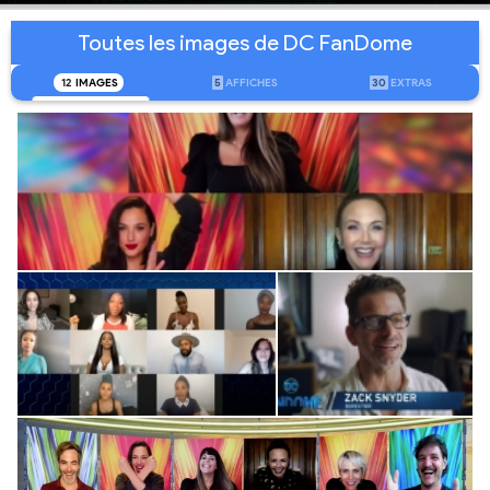
Toutes les images de DC FanDome
12
IMAGES
5
AFFICHES
30
EXTRAS