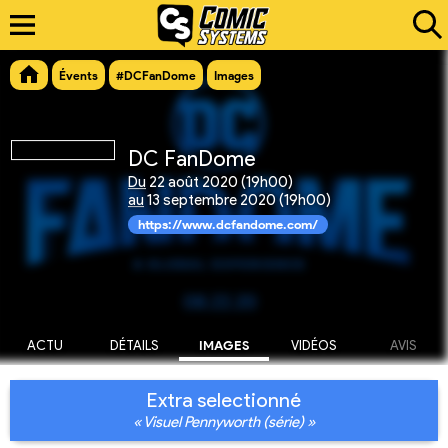
Évents
#DCFanDome
Images
DC FanDome
Du
22 août 2020 (19h00)
au
13 septembre 2020 (19h00)
https://www.dcfandome.com/
ACTU
DÉTAILS
IMAGES
VIDÉOS
AVIS
Extra selectionné
« Visuel Pennyworth (série) »