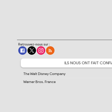
Retrouvez-nous sur :
ILS NOUS ONT FAIT
CONFI
The Walt Disney Company
Warner Bros. France
Crunchyroll
Bandai Namco Entertainment
Cartoon Network France