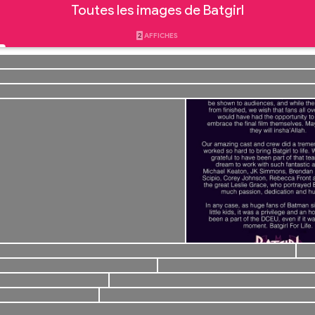
Toutes les images de Batgirl
2
AFFICHES