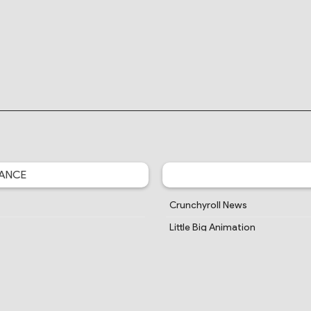
ANCE
Crunchyroll News
Little Big Animation
Je Vais Ciner
MidouMir