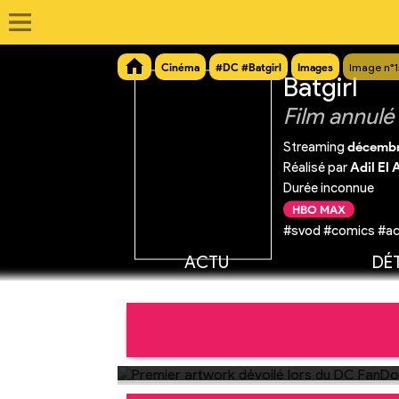
Cinéma
#DC #Batgirl
Images
Image n°
Batgirl
Film annulé
Streaming
décembr
Réalisé par
Adil El A
Durée inconnue
HBO MAX
#svod #comics #ac
ACTU
DÉT