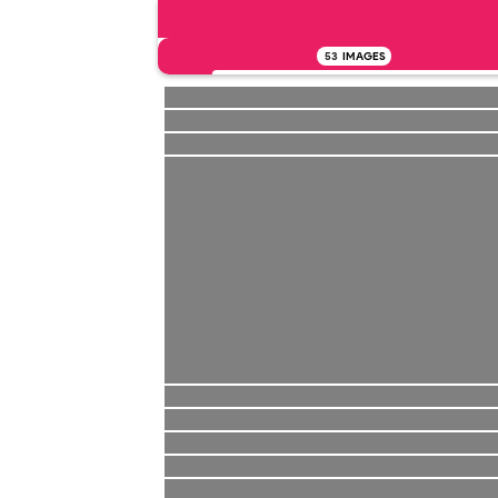
53
IMAGES