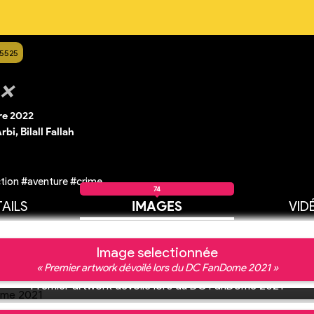
15525
 ❌
e 2022
rbi, Bilall Fallah
tion #aventure #crime
74
AILS
IMAGES
VID
Image selectionnée
« Premier artwork dévoilé lors du DC FanDome 2021 »
Premier artwork dévoilé lors du DC FanDome 2021