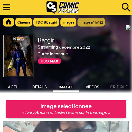
Cinéma
#DC #Batgirl
Images
Image n°16122
Batgirl
Streaming
décembre 2022
Durée inconnue
HBO MAX
ACTU
DÉTAILS
IMAGES
VIDÉOS
CRITIQUE
Image selectionnée
« Ivory Aquino et Leslie Grace sur le tournage »