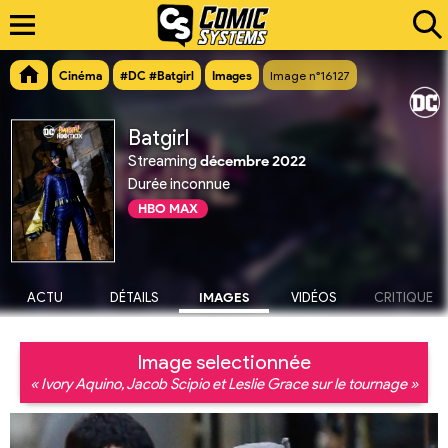
Cinéma
#DC #Batgirl
Images
Image n°16127
Batgirl
Streaming
décembre 2022
Durée inconnue
HBO MAX
ACTU
DÉTAILS
IMAGES
VIDÉOS
CRITIQUE
Image selectionnée
« Ivory Aquino, Jacob Scipio et Leslie Grace sur le tournage »