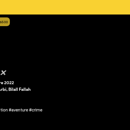
16500
 ❌
e 2022
rbi, Bilall Fallah
tion #aventure #crime