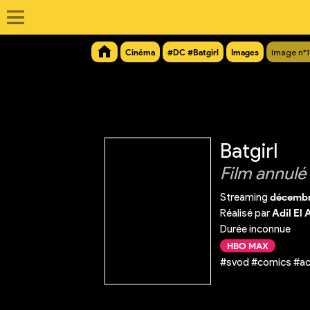
Cinéma
#DC #Batgirl
Images
Image n°
Batgirl
Film annulé
Streaming
décembr
Réalisé par
Adil El A
Durée inconnue
HBO MAX
#svod #comics #ac