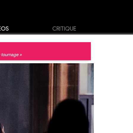
ÉOS
CRITIQUE
 tournage »