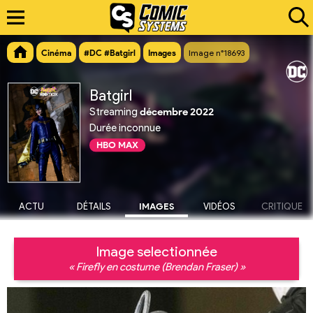
Cinéma
#DC #Batgirl
Images
Image n°18693
Batgirl
Streaming
décembre 2022
Durée inconnue
HBO MAX
ACTU
DÉTAILS
IMAGES
VIDÉOS
CRITIQUE
Image selectionnée
« Firefly en costume (Brendan Fraser) »