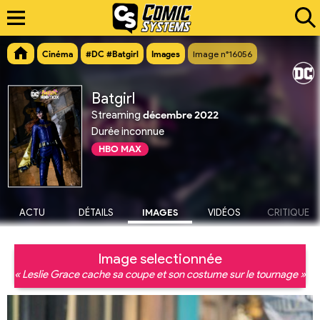
Cinéma
#DC #Batgirl
Images
Image n°16056
Batgirl
Streaming
décembre 2022
Durée inconnue
HBO MAX
ACTU
DÉTAILS
IMAGES
VIDÉOS
CRITIQUE
Image selectionnée
« Leslie Grace cache sa coupe et son costume sur le tournage »