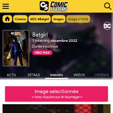
Cinéma
#DC #Batgirl
Images
Image n°16126
Batgirl
Streaming
décembre 2022
Durée inconnue
HBO MAX
ACTU
DÉTAILS
IMAGES
VIDÉOS
CRITIQUE
Image selectionnée
« Ivory Aquino sur le tournage »