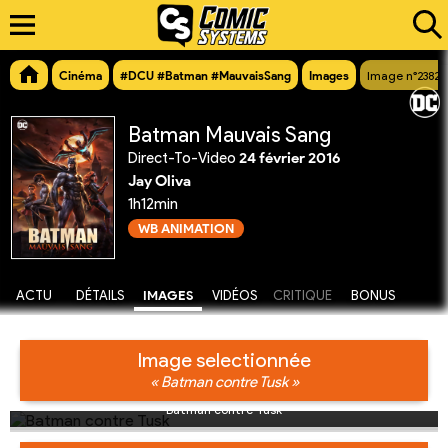
Cinéma
#DCU #Batman #MauvaisSang
Images
Image n°23829
Batman Mauvais Sang
Direct-To-Video
24 février 2016
Jay Oliva
1h12min
WB ANIMATION
ACTU
DÉTAILS
IMAGES
VIDÉOS
CRITIQUE
BONUS
Image selectionnée
« Batman contre Tusk »
Batman contre Tusk