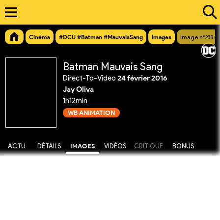
Cinéma
#DCU #Batman #MauvaisSang
Images
Image n°2384
Batman Mauvais Sang
Direct-To-Video
24 février 2016
Jay Oliva
1h12min
WB ANIMATION
ACTU
DÉTAILS
IMAGES
VIDÉOS
CRITIQUE
BONUS