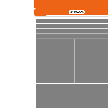
46
IMAGES