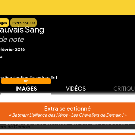
ages
Extra n°4000
auvais Sang
de note
 février 2016
va
ation #action #aventure #sf
101
IMAGES
VIDÉOS
CRITIQU
Extra selectionné
« Batman: L'alliance des Héros - Les Chevaliers de Demain ! »
Batman: L'alliance des Héros - Les Chevaliers de Demain !