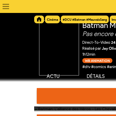
Cinéma
#DCU #Batman #MauvaisSang
Im
Batman M
Pas encore 
Direct-To-Video
24
Réalisé par
Jay Oli
1h12min
WB ANIMATION
#dtv #comics #anim
ACTU
DÉTAILS