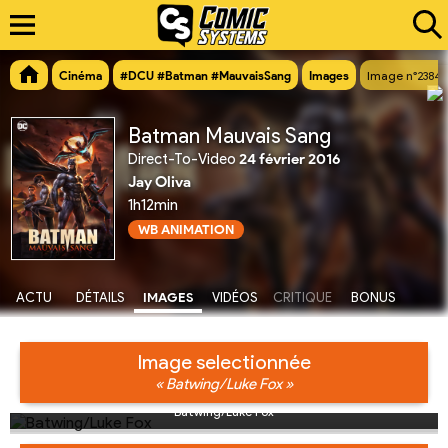
Cinéma
#DCU #Batman #MauvaisSang
Images
Image n°23843
Batman Mauvais Sang
Direct-To-Video
24 février 2016
Jay Oliva
1h12min
WB ANIMATION
ACTU
DÉTAILS
IMAGES
VIDÉOS
CRITIQUE
BONUS
Image selectionnée
« Batwing/Luke Fox »
Batwing/Luke Fox