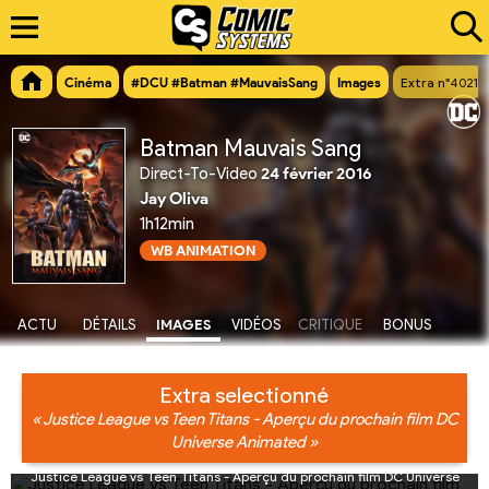
Cinéma
#DCU #Batman #MauvaisSang
Images
Extra n°4021
Batman Mauvais Sang
Direct-To-Video
24 février 2016
Jay Oliva
1h12min
WB ANIMATION
ACTU
DÉTAILS
IMAGES
VIDÉOS
CRITIQUE
BONUS
Extra selectionné
« Justice League vs Teen Titans - Aperçu du prochain film DC
Universe Animated »
Justice League vs Teen Titans - Aperçu du prochain film DC Universe