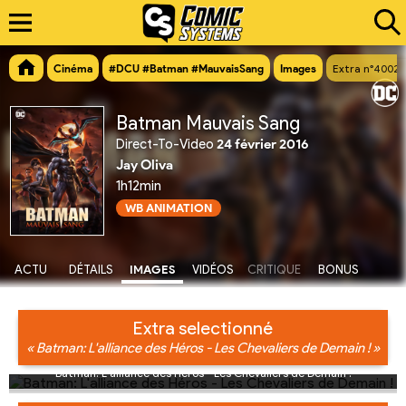
Cinéma
#DCU #Batman #MauvaisSang
Images
Extra n°4002
Batman Mauvais Sang
Direct-To-Video
24 février 2016
Jay Oliva
1h12min
WB ANIMATION
ACTU
DÉTAILS
IMAGES
VIDÉOS
CRITIQUE
BONUS
Extra selectionné
« Batman: L'alliance des Héros - Les Chevaliers de Demain ! »
Batman: L'alliance des Héros - Les Chevaliers de Demain !