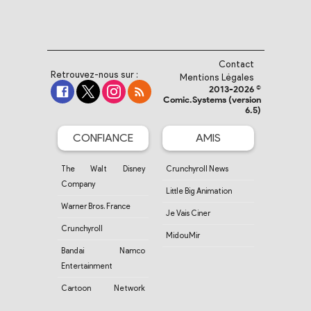
Contact
Retrouvez-nous sur :
Mentions Légales
2013-2026 ©
Comic.Systems (version
6.5)
CONFIANCE
AMIS
The Walt Disney
Crunchyroll News
Company
Little Big Animation
Warner Bros. France
Je Vais Ciner
Crunchyroll
MidouMir
Bandai Namco
Entertainment
Cartoon Network
France