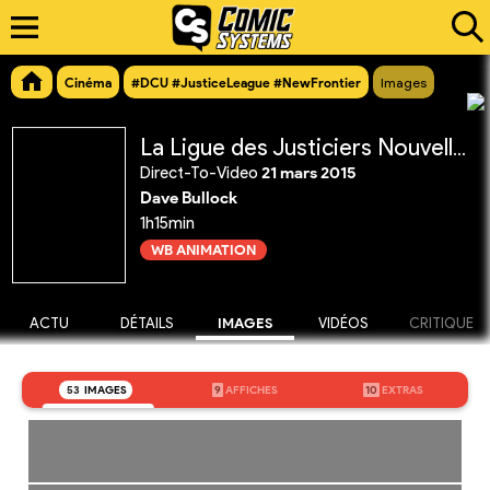
Cinéma
#DCU #JusticeLeague #NewFrontier
Images
La Ligue des Justiciers Nouvelle Frontière
Direct-To-Video
21 mars 2015
Dave Bullock
1h15min
WB ANIMATION
ACTU
DÉTAILS
IMAGES
VIDÉOS
CRITIQUE
53
IMAGES
9
AFFICHES
10
EXTRAS