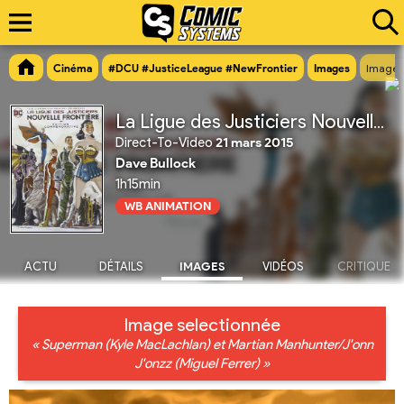
Cinéma
#DCU #JusticeLeague #NewFrontier
Images
Image n
La Ligue des Justiciers Nouvelle Frontière
Direct-To-Video
21 mars 2015
Dave Bullock
1h15min
WB ANIMATION
ACTU
DÉTAILS
IMAGES
VIDÉOS
CRITIQUE
Image selectionnée
« Superman (Kyle MacLachlan) et Martian Manhunter/J'onn
J'onzz (Miguel Ferrer) »