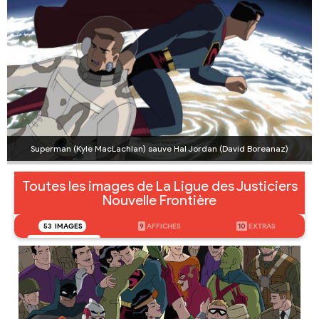
Superman (Kyle MacLachlan) sauve Hal Jordan (David Boreanaz)
Toutes les images de La Ligue des Justiciers
Nouvelle Frontière
53
IMAGES
9
AFFICHES
10
EXTRAS