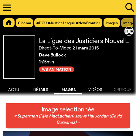
Cinéma
#DCU #JusticeLeague #NewFrontier
Images
Image 
La Ligue des Justiciers Nouvelle Frontière
Direct-To-Video
21 mars 2015
Dave Bullock
1h15min
WB ANIMATION
ACTU
DÉTAILS
IMAGES
VIDÉOS
CRITIQUE
Image selectionnée
« Superman (Kyle MacLachlan) sauve Hal Jordan (David
Boreanaz) »