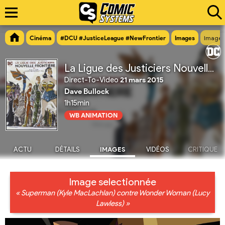
Cinéma
#DCU #JusticeLeague #NewFrontier
Images
Image 
La Ligue des Justiciers Nouvelle Frontière
Direct-To-Video
21 mars 2015
Dave Bullock
1h15min
WB ANIMATION
ACTU
DÉTAILS
IMAGES
VIDÉOS
CRITIQUE
Image selectionnée
« Superman (Kyle MacLachlan) contre Wonder Woman (Lucy
Lawless) »