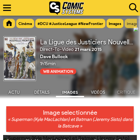
Cinéma
#DCU #JusticeLeague #NewFrontier
Images
Image 
La Ligue des Justiciers Nouvelle Frontière
Direct-To-Video
21 mars 2015
Dave Bullock
1h15min
WB ANIMATION
ACTU
DÉTAILS
IMAGES
VIDÉOS
CRITIQUE
Image selectionnée
« Superman (Kyle MacLachlan) et Batman (Jeremy Sisto) dans
la Batcave »