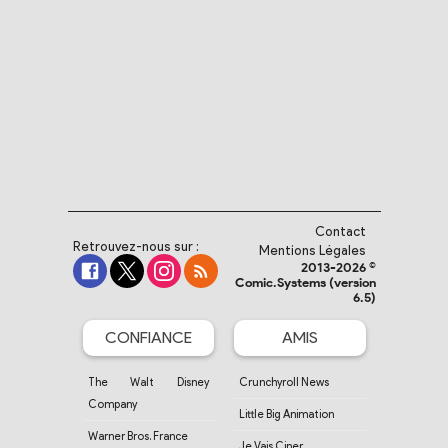
Contact
Retrouvez-nous sur :
Mentions Légales
2013-2026 ©
Comic.Systems (version
6.5)
CONFIANCE
AMIS
The Walt Disney
Crunchyroll News
Company
Little Big Animation
Warner Bros. France
Je Vais Ciner