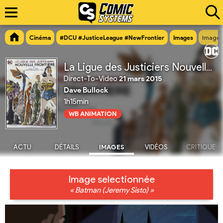
Cinéma
#DCU #JusticeLeague #NewFrontier
Images
Image n
La Ligue des Justiciers Nouvelle Frontière
Direct-To-Video
21 mars 2015
Dave Bullock
1h15min
WB ANIMATION
ACTU
DÉTAILS
IMAGES
VIDÉOS
CRITIQUE
Image selectionnée
« Batman (Jeremy Sisto) »