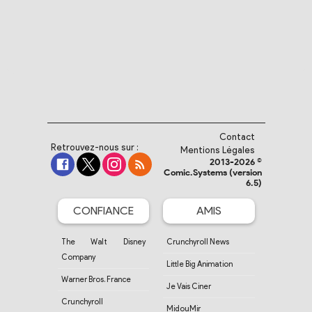
Contact
Retrouvez-nous sur :
Mentions Légales
2013-2026 ©
Comic.Systems (version
6.5)
CONFIANCE
AMIS
The Walt Disney
Crunchyroll News
Company
Little Big Animation
Warner Bros. France
Je Vais Ciner
Crunchyroll
MidouMir