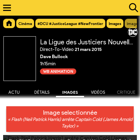
Cinéma
#DCU #JusticeLeague #NewFrontier
Images
Image 
La Ligue des Justiciers Nouvelle Frontière
Direct-To-Video
21 mars 2015
Dave Bullock
1h15min
WB ANIMATION
ACTU
DÉTAILS
IMAGES
VIDÉOS
CRITIQUE
Image selectionnée
« Flash (Neil Patrick Harris) arrête Captain Cold (James Arnold
Taylor) »