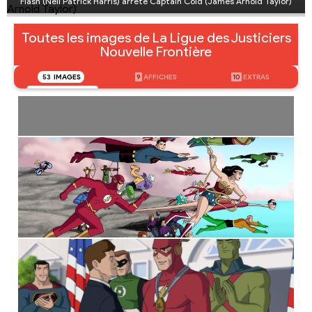
Flash (Neil Patrick Harris) arrête Captain Cold (James Arnold Taylor)
Toutes les images de La Ligue des Justiciers
Nouvelle Frontière
53
IMAGES
9
AFFICHES
10
EXTRAS