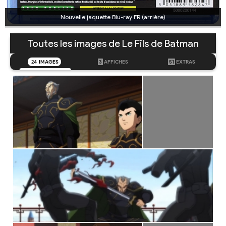
Nouvelle jaquette Blu-ray FR (arrière)
Toutes les images de Le Fils de Batman
24
IMAGES
3
AFFICHES
51
EXTRAS