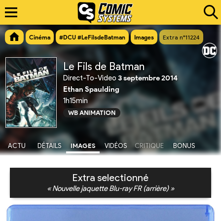
Cinéma
#DCU #LeFilsdeBatman
Images
Extra n°11224
Le Fils de Batman
Direct-To-Video
3 septembre 2014
Ethan Spaulding
1h15min
WB ANIMATION
ACTU
DÉTAILS
IMAGES
VIDÉOS
CRITIQUE
BONUS
Extra selectionné
« Nouvelle jaquette Blu-ray FR (arrière) »